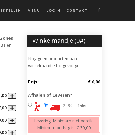
BESTELLEN
MENU
LOGIN
CONTACT
 Zones
Winkelmandje (
0
#)
 Balen
Nog geen producten aan
winkelmandje toegevoegd.
Prijs:
€ 0,00
Afhalen of Leveren?
5,00
2490 - Balen
7,00
9,00
Levering:
Minimum niet bereikt
Minimum bedrag is:
€ 30,00
9,00