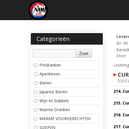
Lever
Categorieën
do. 06
Bereidi
Zoek
Meer
Frisdranken
Levering
Aperitieven
CUR
(GEE
Bieren
214. Cu
Japanse Bieren
Wijn en bubbels
215. Cu
Warme Dranken
216. Cu
WARME VOORGERECHTEN
217. Cu
SOEPEN