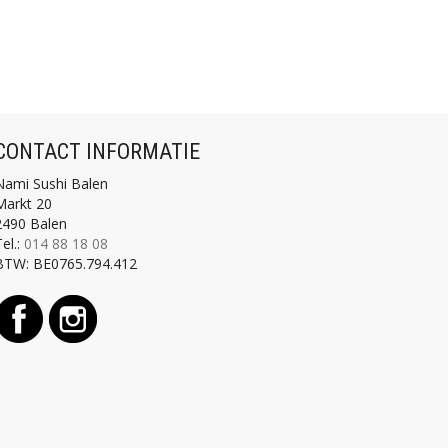
CONTACT INFORMATIE
Nami Sushi Balen
Markt 20
2490 Balen
el.:
014 88 18 08
BTW:
BE0765.794.412