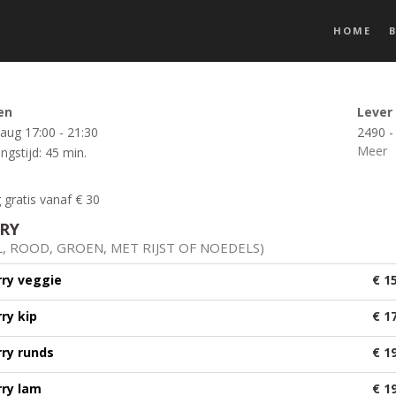
HOME
en
Lever
 aug
17:00 - 21:30
2490 -
Meer
ngstijd: 45 min.
 gratis vanaf € 30
RY
L, ROOD, GROEN, MET RIJST OF NOEDELS)
rry veggie
€ 1
rry kip
€ 1
rry runds
€ 1
rry lam
€ 1