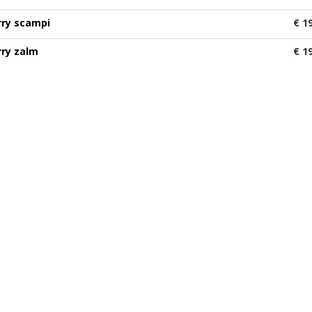
rry scampi
€ 1
rry zalm
€ 1