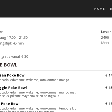
HOME
en
Lever
 aug
17:00 - 21:30
2490 -
Meer
ngstijd: 45 min.
 gratis vanaf € 30
E BOWL
egan Poke Bowl
€ 1
 avocado, edamame, wakame, komkommer, mango
ggie Poke Bowl
€ 1
 avocado, edamame, wakame, komkommer, mango met
e saus, pikante mayonnaise en palingsaus
p Poke Bowl
€ 1
 avocado, edamame, wakame, komkommer, tempura kip,
met pikante mayonnaise en palingsaus