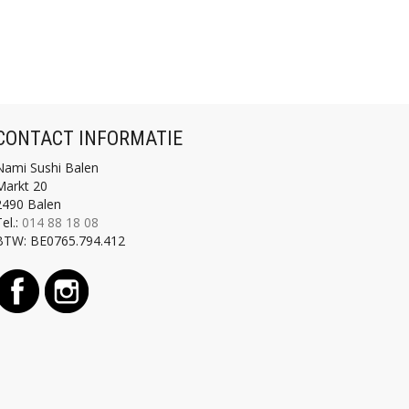
CONTACT INFORMATIE
Nami Sushi Balen
Markt 20
2490 Balen
el.:
014 88 18 08
BTW:
BE0765.794.412