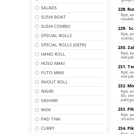
SALADS
228. R
Rijst,
SUSHI BOAT
rundvle
SUSHI COMBO
229. S
Rijst,
SPECIAL ROLLS
scampi,
SPECIAL ROLLS (GEFR)
230. Z
Rijst,
HAND ROLL
met pik
HOSO MAKI
231. To
FUTO MAKI
Rijst, 
met pik
IN/OUT ROLL
232. Mi
NIGIRI
Rijst, 
Ebi, ze
palings
SASHIMI
233. Pi
WOK
Rijst,
PAD THAI
srirach
CURRY
234. Pi
Rijst,