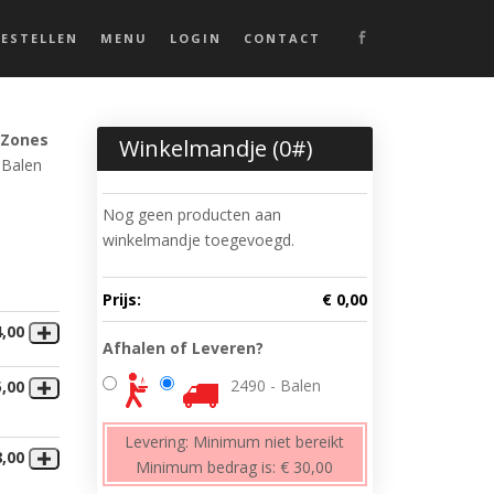
BESTELLEN
MENU
LOGIN
CONTACT
 Zones
Winkelmandje (
0
#)
 Balen
Nog geen producten aan
winkelmandje toegevoegd.
Prijs:
€ 0,00
4,00
Afhalen of Leveren?
2490 - Balen
5,00
Levering:
Minimum niet bereikt
8,00
Minimum bedrag is:
€ 30,00