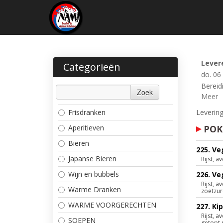
Lever
Categorieën
do. 06
Bereidi
Zoek
Meer
Frisdranken
Levering
Aperitieven
POK
Bieren
225. V
Japanse Bieren
Rijst,
Wijn en bubbels
226. Ve
Rijst,
Warme Dranken
zoetzur
WARME VOORGERECHTEN
227. Ki
Rijst,
SOEPEN
getopt 